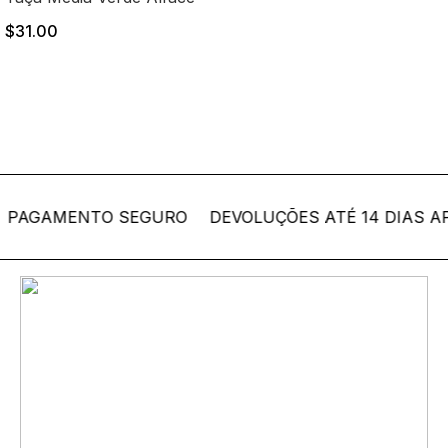
$31.00
AGAMENTO SEGURO
DEVOLUÇÕES ATÉ 14 DIAS APÓ
Coleção Bordallo
Pinheiro