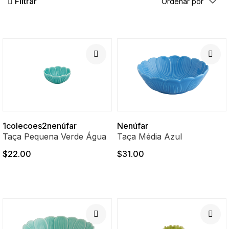
Filtrar
1colecoes2nenúfar
Nenúfar
Taça Pequena Verde Água
Taça Média Azul
$22.00
$31.00