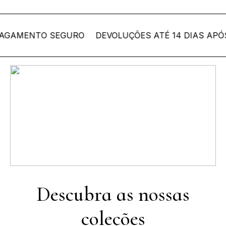
AMENTO SEGURO
DEVOLUÇÕES ATÉ 14 DIAS APÓS 
Coleção Bordallo
Pinheiro
Descubra as nossas
coleções