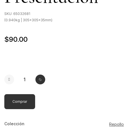
SKU:
65032681
(0.940kg | 305x305x35mm)
$90.00
Comprar
Colección
Repollo