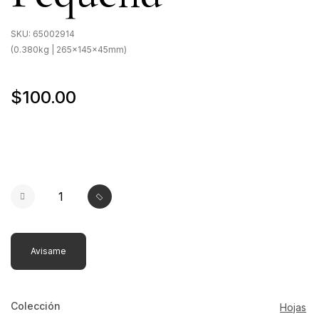
SKU:
65002914
(0.380kg | 265x145x45mm)
$100.00
Avisame
Colección
Hojas