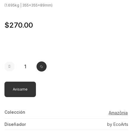
(1.695kg | 355x355x89mm)
$270.00
Avisame
Colección
Amazōnia
Diseñador
by EcoArts