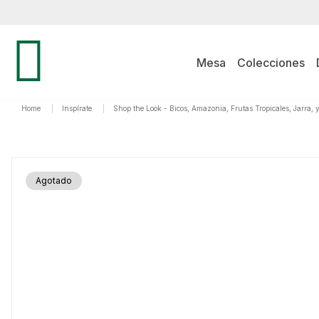
Mesa
Colecciones
Home
|
Inspírate
|
Shop the Look - Bicos, Amazonia, Frutas Tropicales, Jarra
Agotado