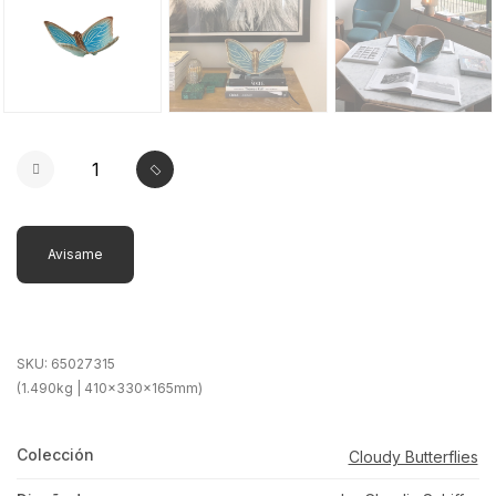
Avisame
SKU:
65027315
(1.490kg | 410x330x165mm)
Colección
Cloudy Butterflies