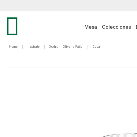
Mesa
Colecciones
Home
|
Inspírate
|
Gudrun, Olival y Pátio
|
Copa