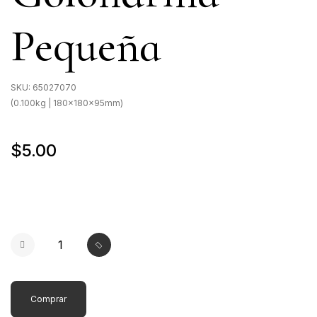
Pequeña
SKU:
65027070
(0.100kg | 180x180x95mm)
$5.00
Comprar