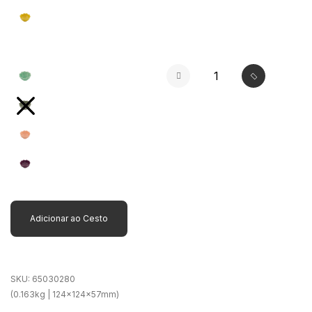
selected
Adicionar ao Cesto
SKU:
65030280
(0.163kg | 124x124x57mm)