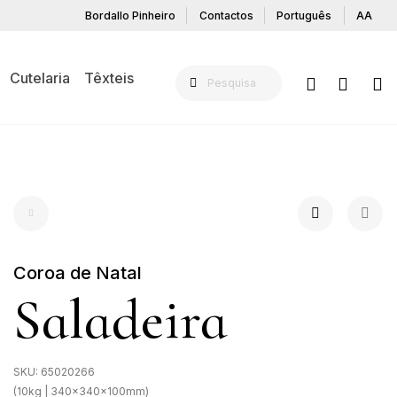
Bordallo Pinheiro
Contactos
Português
AA
Cutelaria
Têxteis
Coroa de Natal
Saladeira
SKU:
65020266
(10kg | 340x340x100mm)