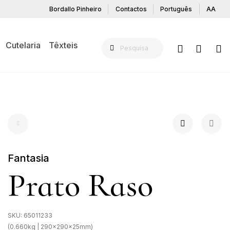
Bordallo Pinheiro
Contactos
Português
AA
Cutelaria
Têxteis
Fantasia
Prato Raso
SKU:
65011233
(0.660kg | 290x290x25mm)