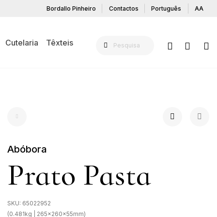
Bordallo Pinheiro
Contactos
Português
AA
Cutelaria
Têxteis
Abóbora
Prato Pasta
SKU:
65022952
(0.481kg | 265x260x55mm)