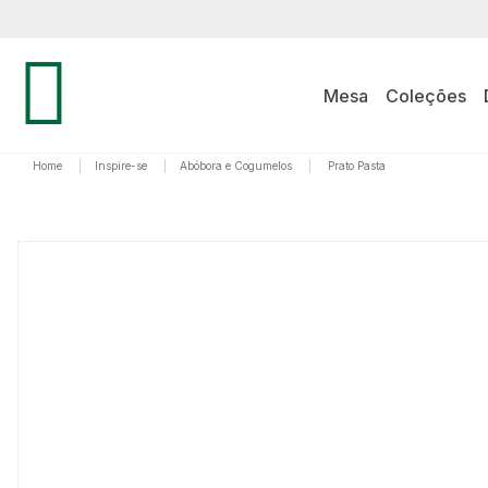
Mesa
Coleções
Home
|
Inspire-se
|
Abóbora e Cogumelos
|
Prato Pasta