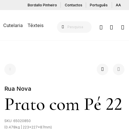
Bordallo Pinheiro
Contactos
Português
AA
Cutelaria
Têxteis
Rua Nova
Prato com Pé 22
SKU:
65020850
(0.478kg | 223x227x87mm)