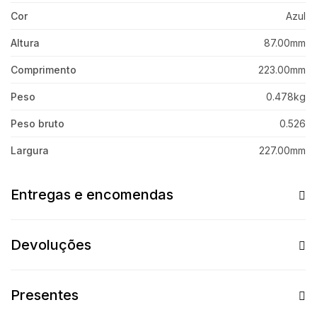
Cor
Azul
Altura
87.00mm
Comprimento
223.00mm
Peso
0.478kg
Peso bruto
0.526
Largura
227.00mm
Entregas e encomendas
Devoluções
Presentes