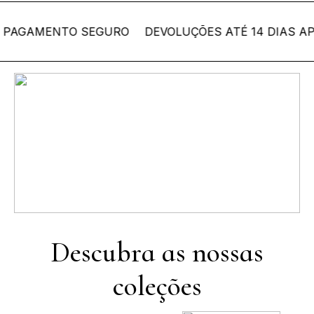
AGAMENTO SEGURO
DEVOLUÇÕES ATÉ 14 DIAS APÓ
Coleção Bordallo
Pinheiro
Descubra as nossas
coleções