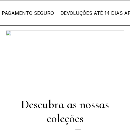
AGAMENTO SEGURO
DEVOLUÇÕES ATÉ 14 DIAS APÓ
Coleção Bordallo
Pinheiro
Descubra as nossas
coleções