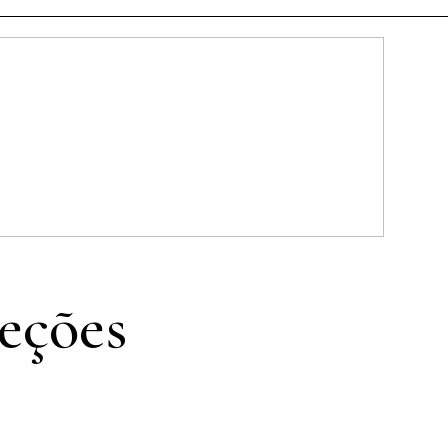
iro
eções