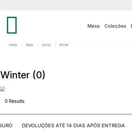
Mesa
Coleções
Home
|
Mesa
|
Jarros
|
Winter
Winter
(0)
0 Results
PRODUT
RO
DEVOLUÇÕES ATÉ 14 DIAS APÓS ENTREGA
P