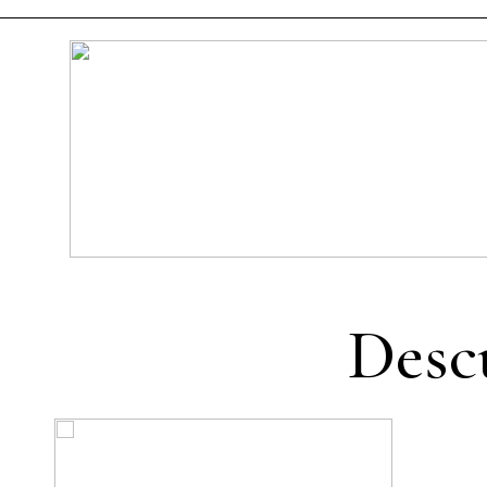
Co
Desc