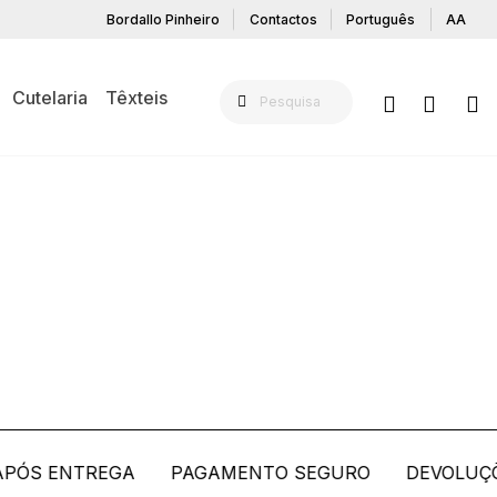
Bordallo Pinheiro
Contactos
Português
AA
Cutelaria
Têxteis
NA MESA
ÓS ENTREGA
PAGAMENTO SEGURO
DEVOLUÇÕES 