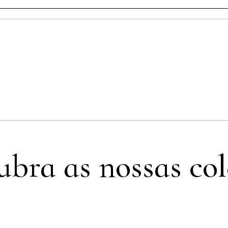
leção Bordallo Pinhe
ubra as nossas col