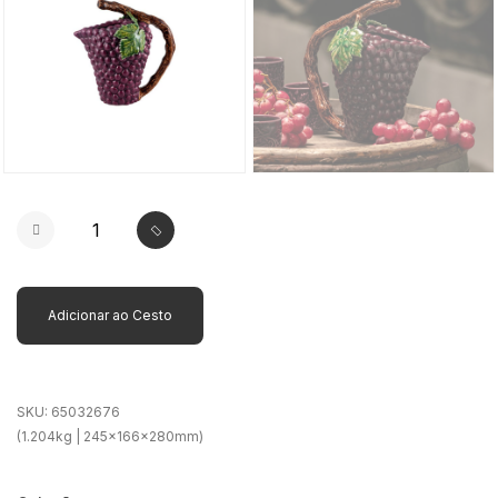
Adicionar ao Cesto
SKU:
65032676
(1.204kg | 245x166x280mm)