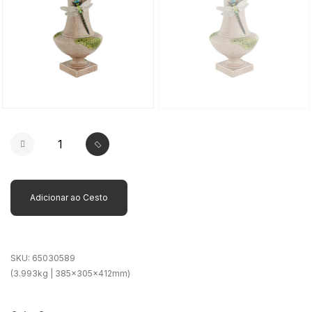
Adicionar ao Cesto
SKU:
65030589
(3.993kg | 385x305x412mm)