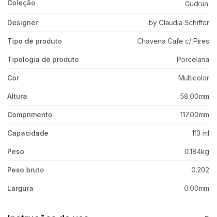
Coleção
Gudrun
Designer
by Claudia Schiffer
Tipo de produto
Chavena Cafe c/ Pires
Tipologia de produto
Porcelana
Cor
Multicolor
Altura
58.00mm
Comprimento
117.00mm
Capacidade
113 ml
Peso
0.184kg
Peso bruto
0.202
Largura
0.00mm