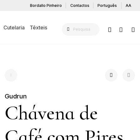
Bordallo Pinheiro
Contactos
Português
AA
Cutelaria
Têxteis
Gudrun
Chávena de
Café com Pires