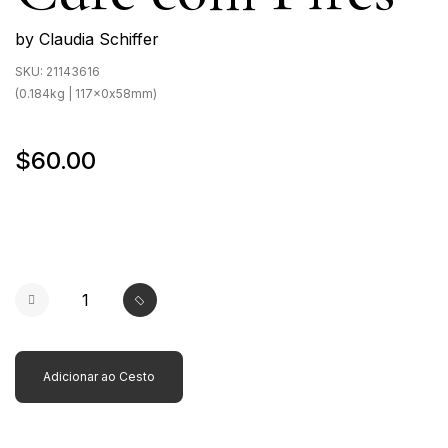
by Claudia Schiffer
SKU:
21143616
(0.184kg | 117x0x58mm)
$60.00
Adicionar ao Cesto