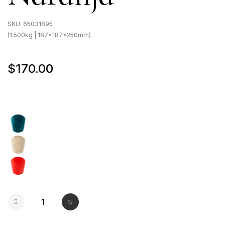
SKU:
65031895
(1.500kg | 187x187x250mm)
$170.00
selected