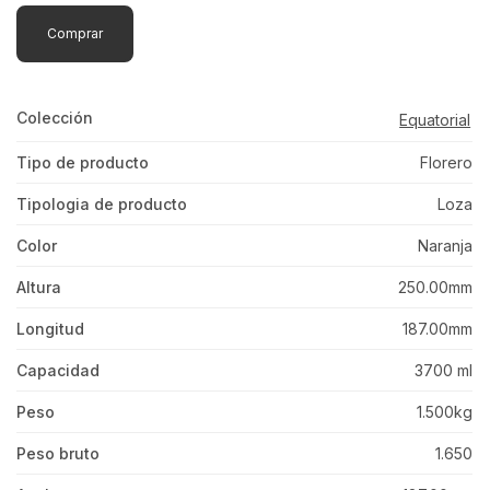
Comprar
Colección
Equatorial
Tipo de producto
Florero
Tipologia de producto
Loza
Color
Naranja
Altura
250.00mm
Longitud
187.00mm
Capacidad
3700 ml
Peso
1.500kg
Peso bruto
1.650