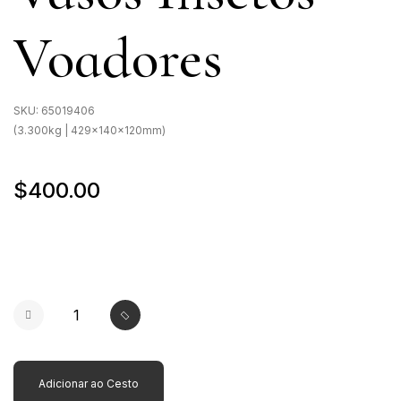
Voadores
SKU:
65019406
(3.300kg | 429x140x120mm)
$400.00
Adicionar ao Cesto